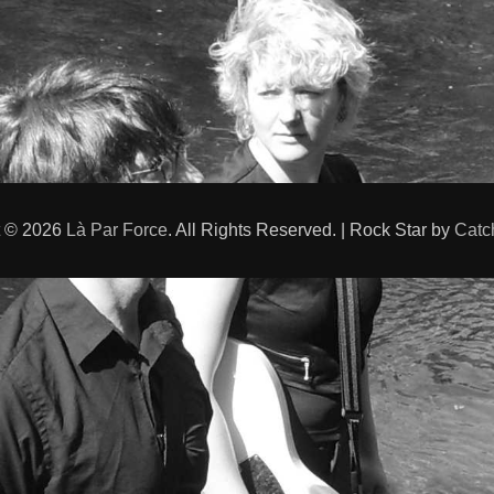
t © 2026
Là Par Force
. All Rights Reserved. | Rock Star by
Catc