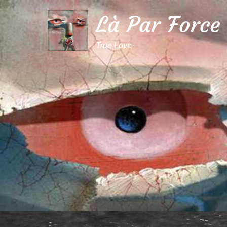
Là Par Force
True Love