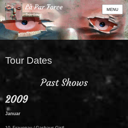
Là Par Force
MENU
True Love
Tour Dates
Past Shows
2009
Januar
10. Frauenau / Gashaus Gistl