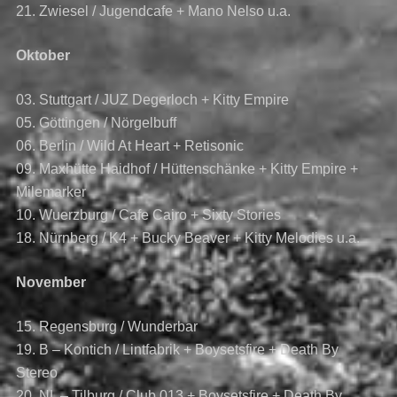
21. Zwiesel / Jugendcafe + Mano Nelso u.a.
Oktober
03. Stuttgart / JUZ Degerloch + Kitty Empire
05. Göttingen / Nörgelbuff
06. Berlin / Wild At Heart + Retisonic
09. Maxhütte Haidhof / Hüttenschänke + Kitty Empire +
Milemarker
10. Wuerzburg / Cafe Cairo + Sixty Stories
18. Nürnberg / K4 + Bucky Beaver + Kitty Melodies u.a.
November
15. Regensburg / Wunderbar
19. B – Kontich / Lintfabrik + Boysetsfire + Death By
Stereo
20. NL – Tilburg / Club 013 + Boysetsfire + Death By