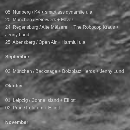
05. Nünberg / K4 + smart ass dynamite u.a.
20. München / Feierwerk + Favez
24. Regensburg / Alte Mälzerei + The Robocop Kraus +
Jenny Lund
25. Abensberg / Open Air + Harmful u.a.
September
02. München / Backstage + Bolzplatz Heros + Jenny Lund
Oktober
01. Leipzig / Conne Island + Elliott
02. Prag / Futurum + Elliott
November