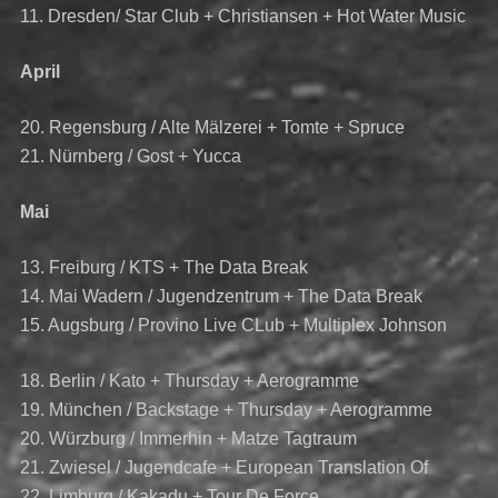
11. Dresden/ Star Club + Christiansen + Hot Water Music
April
20. Regensburg / Alte Mälzerei + Tomte + Spruce
21. Nürnberg / Gost + Yucca
Mai
13. Freiburg / KTS + The Data Break
14. Mai Wadern / Jugendzentrum + The Data Break
15. Augsburg / Provino Live CLub + Multiplex Johnson
18. Berlin / Kato + Thursday + Aerogramme
19. München / Backstage + Thursday + Aerogramme
20. Würzburg / Immerhin + Matze Tagtraum
21. Zwiesel / Jugendcafe + European Translation Of
22. Limburg / Kakadu + Tour De Force