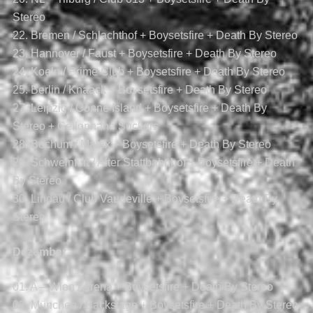
Stereo
22. Bremen / Schlachthof + Boysetsfire + Death By Stereo
23. Hannover / Faust + Boysetsfire + Death By Stereo
24. Koeln / Prime Club + Boysetsfire + Death By Stereo
25. Berlin / Knaack + Boysetsfire + Death By Stereo
27. Leipzig / Conne Island + Boysetsfire + Death By
Stereo + Cellophane Suckers
28. Bochum / Matrix + Boysetsfire + Death By Stereo
29. Schweinfurt / Alter Stattbahnhof + Boysetsfire + Death
By Stereo
30. Lindau / Club Vaudeville + Boysetsfire + Death By
Stereo
Dezember
01. A – Wien / Arena + Boysetsfire + Death By Stereo
02. München / Backstage + Boysetsfire + Death By Stereo