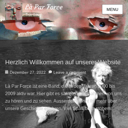
Là Par Force
MENU
True Love
Herzlich Willkommen auf unserer Website
Posted
Dezember 27, 2022
Leave a comment
on
Là Par Force ist eine Band, die in den Jahren 2000 bis
2009 aktiv war. Hier gibt es sämtliche Aufnahmen von uns
zu hören und zu sehen. Ausserdem könnt Ihr mehr über
unsere Geschichte erfahren. Viel Spaß beim stöbern!