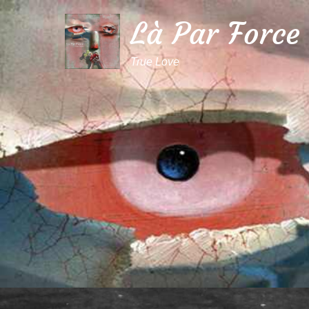
Là Par Force
True Love